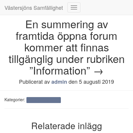
Västersjöns Samfällighet
Slå
på/av
En summering av
navigering
framtida öppna forum
kommer att finnas
tillgänglig under rubriken
”Information” →
Publicerat av
den
5 augusti 2019
admin
Kategorier:
Styrelsen informerar
Relaterade inlägg