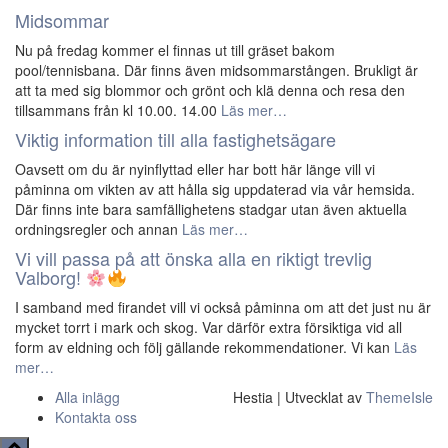
Midsommar
Nu på fredag kommer el finnas ut till gräset bakom
pool/tennisbana. Där finns även midsommarstången. Brukligt är
att ta med sig blommor och grönt och klä denna och resa den
tillsammans från kl 10.00. 14.00
Läs mer…
Viktig information till alla fastighetsägare
Oavsett om du är nyinflyttad eller har bott här länge vill vi
påminna om vikten av att hålla sig uppdaterad via vår hemsida.
Där finns inte bara samfällighetens stadgar utan även aktuella
ordningsregler och annan
Läs mer…
Vi vill passa på att önska alla en riktigt trevlig
Valborg!
I samband med firandet vill vi också påminna om att det just nu är
mycket torrt i mark och skog. Var därför extra försiktiga vid all
form av eldning och följ gällande rekommendationer. Vi kan
Läs
mer…
Alla inlägg
Hestia | Utvecklat av
ThemeIsle
Kontakta oss