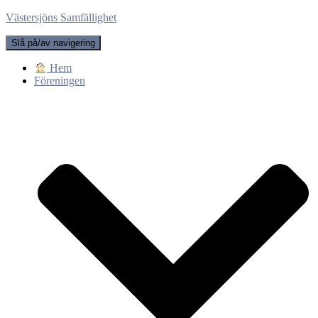
Västersjöns Samfällighet
Slå på/av navigering
Hem
Föreningen